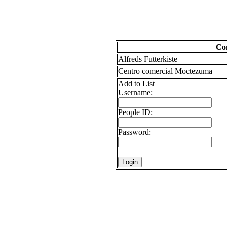
Co
Alfreds Futterkiste
Centro comercial Moctezuma
Add to List
Username:
People ID:
Password: