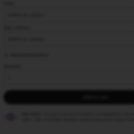
of
Color
5
stars
Size ∣ Add on
Add personalization
Quantity
Add to cart
Star Seller.
Penjual ini secara konsisten mendapatkan ulasan
waktu, dan membalas dengan cepat setiap pesan yang mere